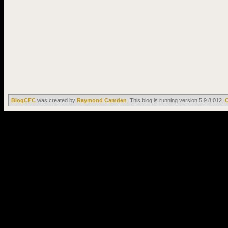
BlogCFC
was created by
Raymond Camden
. This blog is running version 5.9.8.012.
C