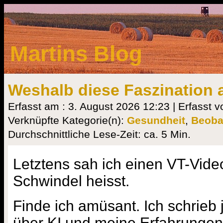
Martins Blog
Weshalb diese Faszination 
Erfasst am : 3. August 2026 12:23 | Erfasst v
Verknüpfte Kategorie(n):
Gesundheit
,
Beoba
Durchschnittliche Lese-Zeit: ca. 5 Min.
Letztens sah ich einen VT-Video
Schwindel heisst.
Finde ich amüsant. Ich schrieb 
über KI und meine Erfahrungen