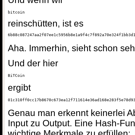
bitcoin
reinschütten, ist es
6b88c087247aa2f07ee1c5956b8e1a9f4c7f892a70e324f1bb3d
Aha. Immerhin, sieht schon seh
Und der hier
BiTCoin
ergibt
01c310ff0cc17b8670c673ea12f711614e36ad168e283f5e78d9
Genau man erkennt keinerlei A
Input zu Output. Eine Hash-Funk
wichtige Merkmale zu erfüllen: