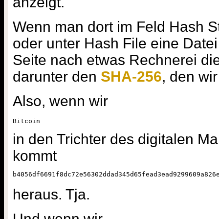
anzeigt.
Wenn man dort im Feld Hash Str
oder unter Hash File eine Datei
Seite nach etwas Rechnerei di
darunter den
SHA-256
, den wir
Also, wenn wir
Bitcoin
in den Trichter des digitalen M
kommt
b4056df6691f8dc72e56302ddad345d65fead3ead9299609a826
heraus. Tja.
Und wenn wir