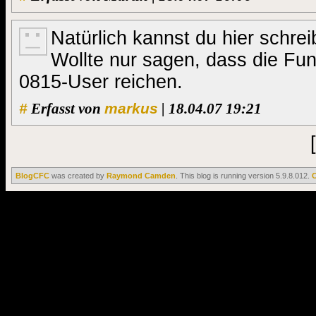
Natürlich kannst du hier schrei
Wollte nur sagen, dass die Fun
0815-User reichen.
#
Erfasst von
markus
| 18.04.07 19:21
[
BlogCFC
was created by
Raymond Camden
. This blog is running version 5.9.8.012.
C