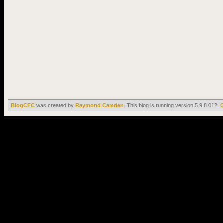
BlogCFC
was created by
Raymond Camden
. This blog is running version 5.9.8.012.
C