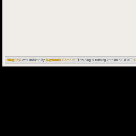
BlogCFC
was created by
Raymond Camden
. This blog is running version 5.9.8.012.
C