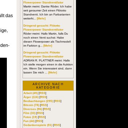
Flowerpower Standventilator
Martin meint: Danke Röder. Ich habe
seit geraumer Zeit einen Flötotto
Standventi. Ich bin an Farbarianten
llt das
weiterhi...
[Mehr]
Dringend gesucht: Flötotto
Flowerpower Standventilator
ige,
Röder meint: Hallo Martin, falls Du
noch einen Venti suchst: Habe
diesen Flowerpower als Tischmodell
iden-
im Farbton g...
[Mehr]
Dringend gesucht: Flötotto
Flowerpower Standventilator
ADRIAN R. PLATTNER meint: Hallo
Ich stelle morgen einen in die Auktion
ein. Wenn Sie interessiert sind, dann
lassen Sie mich ...
[Mehr]
ARCHIVE NACH
KATEGORIE
Arbeit (49)
[
RSS
]
Ärger (116)
[
RSS
]
Beobachtungen (295)
[
RSS
]
Bitcoin (78)
[
RSS
]
Diverses (96)
[
RSS
]
Film (33)
[
RSS
]
Fotos (19)
[
RSS
]
Fun (44)
[
RSS
]
Gedankenspiele (91)
[
RSS
]