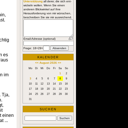
Unterstützung
all derer, die sich ent-
wickeln wollen. Wenn Sie einen
anderen Blickwinkel auf Ihre
Herausforderung von mir wünschen,
in,
beschreiben Sie sie mir ausreichend.
st.
Email-Adresse (optional)
chtig
Frage: 18+29=
n es
KALENDER
raus
<<
August 2026
>>
Mo
Di
Mi
Do
Fr
Sa
So
1
2
an im
3
4
5
6
7
8
9
10
11
12
13
14
15
16
17
18
19
20
21
22
23
 Tja,
24
25
26
27
28
29
30
n.
31
t,
SUCHEN
it
t einen
 ...