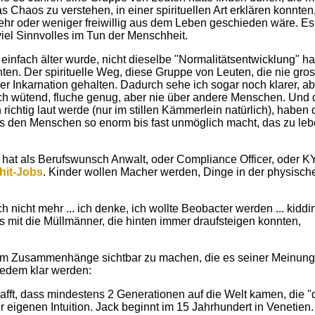
 Chaos zu verstehen, in einer spirituellen Art erklären konnten
 mehr oder weniger freiwillig aus dem Leben geschieden wäre. Es
viel Sinnvolles im Tun der Menschheit.
einfach älter wurde, nicht dieselbe "Normalitätsentwicklung" ha
nten. Der spirituelle Weg, diese Gruppe von Leuten, die nie gro
r Inkarnation gehalten. Dadurch sehe ich sogar noch klarer, ab
ch wütend, fluche genug, aber nie über andere Menschen. Und 
richtig laut werde (nur im stillen Kämmerlein natürlich), haben 
 es den Menschen so enorm bis fast unmöglich macht, das zu leb
hat als Berufswunsch Anwalt, oder Compliance Officer, oder 
hit-Jobs
. Kinder wollen Macher werden, Dinge in der physisch
h nicht mehr ... ich denke, ich wollte Beobacter werden ... kiddi
ss mit die Müllmänner, die hinten immer draufsteigen konnten,
, um Zusammenhänge sichtbar zu machen, die es seiner Meinun
jedem klar werden:
afft, dass mindestens 2 Generationen auf die Welt kamen, die 
er eigenen Intuition. Jack beginnt im 15 Jahrhundert in Venetien