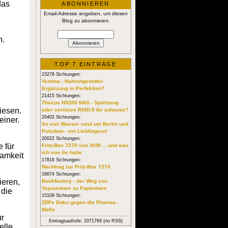
das
ABONNIEREN
Email-Adresse angeben, um diesen
Blog zu abonnieren.
n.
TOP 7 EINTRÄGE
23278 Sichtungen:
Vemma - Nahrungsmittel-
Ergänzung in Perfektion?
21415 Sichtungen:
Thecus N3200 NAS - Spielzeug
iesen.
oder seriöses RAID-5 für zuhause?
20402 Sichtungen:
einer.
So viel Wasser rund um Berlin und
Potsdam - ein Lieblingsort
20022 Sichtungen:
 für
Fritz-Box 7270 von AVM ... und was
ich von ihr halte
samkeit
17816 Sichtungen:
Nachtrag zur Fritz-Box 7270
16674 Sichtungen:
ieren,
Bookfactory - der Weg von
Vapourware zu Paperware
 die
15109 Sichtungen:
ZDFs Doku gegen die Pharma-
Mafia
ur
Eintragsaufrufe: 2071769 (no RSS)
elle