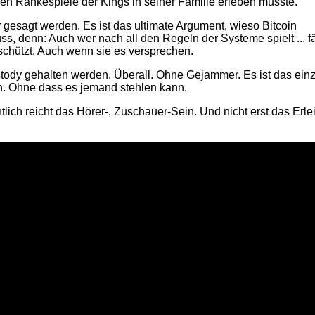
en Ränkespiele der Kings in seiner Familie erleben musste.
gesagt werden. Es ist das ultimate Argument, wieso Bitcoin
, denn: Auch wer nach all den Regeln der Systeme spielt ... fä
schützt. Auch wenn sie es versprechen.
stody gehalten werden. Überall. Ohne Gejammer. Es ist das einz
n. Ohne dass es jemand stehlen kann.
lich reicht das Hörer-, Zuschauer-Sein. Und nicht erst das Erle