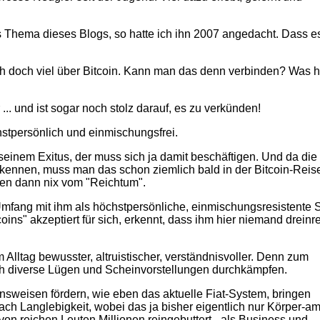
as Thema dieses Blogs, so hatte ich ihn 2007 angedacht. Dass e
ch doch viel über Bitcoin. Kann man das denn verbinden? Was h
... und ist sogar noch stolz darauf, es zu verkünden!
öchstpersönlich und einmischungsfrei.
seinem Exitus, der muss sich ja damit beschäftigen. Und da die
kennen, muss man das schon ziemlich bald in der Bitcoin-Reis
en dann nix vom "Reichtum".
 Umfang mit ihm als höchstpersönliche, einmischungsresistente 
oins" akzeptiert für sich, erkennt, dass ihm hier niemand drein
 im Alltag bewusster, altruistischer, verständnisvoller. Denn zum
ch diverse Lügen und Scheinvorstellungen durchkämpfen.
nsweisen fördern, wie eben das aktuelle Fiat-System, bringen
h Langlebigkeit, wobei das ja bisher eigentlich nur Körper-am
on reichen Leuten Millionen reingebuttert - als Business und