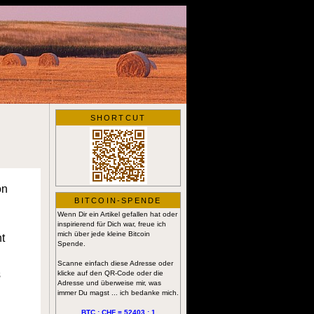
SHORTCUT
on
BITCOIN-SPENDE
Wenn Dir ein Artikel gefallen hat oder
inspirierend für Dich war, freue ich
mich über jede kleine Bitcoin
t
Spende.
Scanne einfach diese Adresse oder
s
klicke auf den QR-Code oder die
Adresse und überweise mir, was
immer Du magst ... ich bedanke mich.
BTC : CHF = 52403 : 1