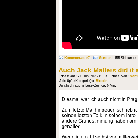
Kommentare (0)
|
Senden
| 155 Sichtungen
Auch Jack Mallers did it 
Erfasst am : 27. Juni 2026 15:13 | Erfasst von :
Mart
Verknüpfte Kategorie(n):
Bitcoin
Durchschnittliche Lese-Zeit: ca. 5 Min.
Diesmal war ich auch nicht in Prag,
Zum letzte Mal hingegen schrieb ic
seinen letzten Talk in seinem Intro
andere Grundstimmung haben am En
genailed.
Wenn ich nicht selbst vor mittlerw