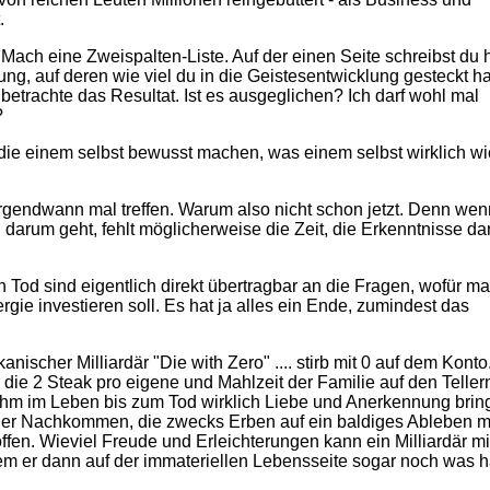
.
Mach eine Zweispalten-Liste. Auf der einen Seite schreibst du h
ung, auf deren wie viel du in die Geistesentwicklung gesteckt ha
etrachte das Resultat. Ist es ausgeglichen? Ich darf wohl mal
?
, die einem selbst bewusst machen, was einem selbst wirklich wi
rgendwann mal treffen. Warum also nicht schon jetzt. Denn wen
arum geht, fehlt möglicherweise die Zeit, die Erkenntnisse da
Tod sind eigentlich direkt übertragbar an die Fragen, wofür m
ie investieren soll. Es hat ja alles ein Ende, zumindest das
nischer Milliardär "Die with Zero" .... stirb mit 0 auf dem Konto.
a die 2 Steak pro eigene und Mahlzeit der Familie auf den Teller
 ihm im Leben bis zum Tod wirklich Liebe und Anerkennung bring
der Nachkommen, die zwecks Erben auf ein baldiges Ableben m
fen. Wieviel Freude und Erleichterungen kann ein Milliardär mi
em er dann auf der immateriellen Lebensseite sogar noch was hat