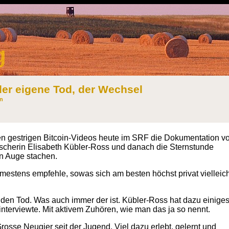
g
der eigene Tod, der Wechsel
in
n gestrigen Bitcoin-Videos heute im SRF die Dokumentation v
scherin Elisabeth Kübler-Ross und danach die Sternstunde
n Auge stachen.
mestens empfehle, sowas sich am besten höchst privat vielleich
 den Tod. Was auch immer der ist. Kübler-Ross hat dazu einige
interviewte. Mit aktivem Zuhören, wie man das ja so nennt.
rosse Neugier seit der Jugend. Viel dazu erlebt, gelernt und