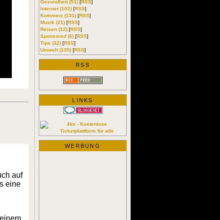
Gesundheit (51)
[
RSS
]
Internet (102)
[
RSS
]
Kommerz (131)
[
RSS
]
Musik (21)
[
RSS
]
Reisen (12)
[
RSS
]
Sponsored (6)
[
RSS
]
Tips (32)
[
RSS
]
Umwelt (135)
[
RSS
]
RSS
LINKS
WERBUNG
uch auf
s eine
meinem