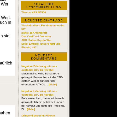
. Wer
ZUFÄLLIGE
LESEEMPFEHLUNG
Thecus NAS N5500
 Wert.
NEUESTE EINTRÄGE
uch in
Weshalb diese Faszination an der
KI?
Ironie der Atomkraft
n sie
Das ColdCard Desaster
ARD: Putins Krypto War
Breel Embolo, unsere Nati und
Bitcoin, hä?
NEUESTE
KOMMENTARE
türlich
Negative Erfahrung mit non-
custodial BTC zu Revolut
Martin meint: Nein. Es hat nicht
geklappt. Revolut hat mir die BTCs
einfach wieder auf einer der
ehemaligen UTXOs ...
[Mehr]
Negative Erfahrung mit non-
custodial BTC zu Revolut
Boris meint: Und, hat es mittlerweile
geklappt? Ich bin selbst seit Jahren
bei Revolut und hatte nie Probleme.
Di...
[Mehr]
 nahen
Dringend gesucht: Flötotto