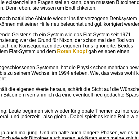
die existenziellen Fragen stellen kann, dann müssten Bitcoiner 
nen. Denn eben, sie wissen um Endlichkeiten.
nach natürliche Abläufe wieder ins fiat-verzogene Denksystem
e können mit seiner Hilfe neu beleuchtet und ggf. korrigiert werde
nende Geister sich ein System wie das Fiat-System seit 1971
anzierung war der Grund für Nixon, der schon mal den Tod von
t auch die Konsequenzen des eigenen Tuns ignorierte. Beides
t dem Fiat-System und dem
Roten Knopf
gab es eben einen
bgeschlossenen Systemen, hat die Physik schon mehrfach bew
s bis zu seinem Wechsel im 1994 erleben. Wie, das weiss wohl k
cht.
hält die eigenen Werte heraus, schärft die Sicht auf die Wünsche
en Bitcoinern vernahm ich da eine eventuell neu gedachte Spar
ng: Leute beginnen sich wieder für globale Themen zu interess
erall und jederzeit - also global. Dabei spielt es keine Rolle wie
ar ja auch mal jung. Und ich hatte auch längere Phasen, wo es n
Doch wie wir Bitcoiner auch sagen, erklärten auch meine spiritu