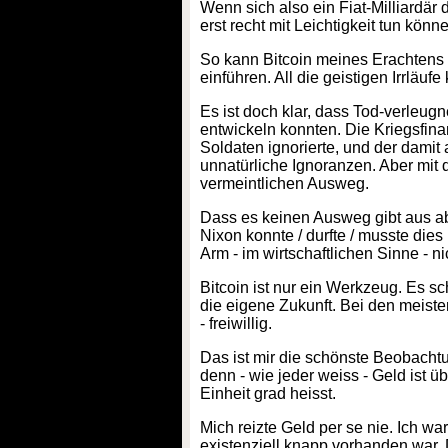
Wenn sich also ein Fiat-Milliardär 
erst recht mit Leichtigkeit tun kön
So kann Bitcoin meines Erachtens 
einführen. All die geistigen Irrläuf
Es ist doch klar, dass Tod-verleug
entwickeln konnten. Die Kriegsfin
Soldaten ignorierte, und der dami
unnatürliche Ignoranzen. Aber mi
vermeintlichen Ausweg.
Dass es keinen Ausweg gibt aus a
Nixon konnte / durfte / musste die
Arm - im wirtschaftlichen Sinne - ni
Bitcoin ist nur ein Werkzeug. Es sc
die eigene Zukunft. Bei den meist
- freiwillig.
Das ist mir die schönste Beobachtu
denn - wie jeder weiss - Geld ist üb
Einheit grad heisst.
Mich reizte Geld per se nie. Ich w
existenziell knapp vorhanden war. 