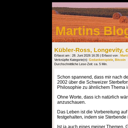
Martins Blo
Kübler-Ross, Longevity, 
Erfasst am : 28. Juni 2026 16:35 | Erfasst von :
Mart
Verknüpfte Kategorie(n):
Gedankenspiele
,
Bitcoin
Durchschnittliche Lese-Zeit: ca. 5 Min.
Schon spannend, dass mir nach de
2002 über die Schweizer Sterbefor
Philosophie zu ähnlichem Thema i
Ohne Worte, dass ich natürlich wär
anzuschauen.
Das Leben ist die Vorbereitung auf
festgehalten, indem sie Sterbende 
Ist ja auch eines meiner Themen. G