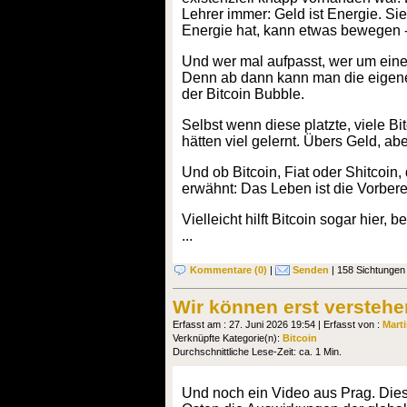
Lehrer immer: Geld ist Energie. Si
Energie hat, kann etwas bewegen -
Und wer mal aufpasst, wer um einen
Denn ab dann kann man die eigene 
der Bitcoin Bubble.
Selbst wenn diese platzte, viele 
hätten viel gelernt. Übers Geld, abe
Und ob Bitcoin, Fiat oder Shitcoin,
erwähnt: Das Leben ist die Vorbere
Vielleicht hilft Bitcoin sogar hier,
...
Kommentare (0)
|
Senden
| 158 Sichtungen
Wir können erst verstehe
Erfasst am : 27. Juni 2026 19:54 | Erfasst von :
Mart
Verknüpfte Kategorie(n):
Bitcoin
Durchschnittliche Lese-Zeit: ca. 1 Min.
Und noch ein Video aus Prag. Dies