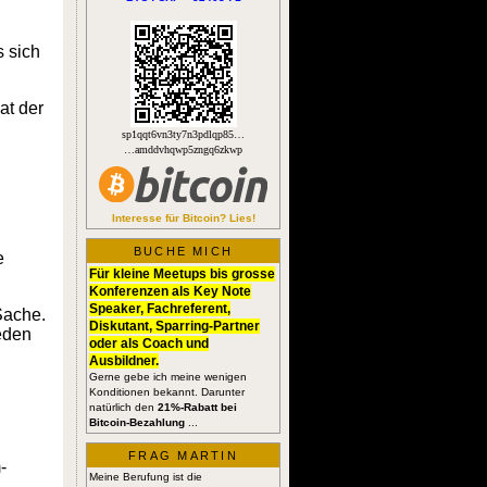
s sich
at der
sp1qqt6vn3ty7n3pdlqp85…
…amddvhqwp5zngq6zkwp
Interesse für Bitcoin? Lies!
BUCHE MICH
e
Für kleine Meetups bis grosse
Konferenzen als Key Note
Speaker, Fachreferent,
Sache.
Diskutant, Sparring-Partner
reden
oder als Coach und
Ausbildner.
Gerne gebe ich meine wenigen
Konditionen bekannt. Darunter
natürlich den
21%-Rabatt bei
Bitcoin-Bezahlung
...
FRAG MARTIN
-
Meine Berufung ist die