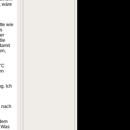
, wäre
tte wie
ss
er
die
damit
en,
KYC
en
ng. Ich
g nach
"dem
. Was