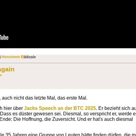
 |
Honorieren
again
in
 auch nicht das letzte Mal, das erste Mal.
h hier über
Jacks Speech an der BTC 2025
. Er bezieht sich a
. Dass es düster gewesen sei. Diesmal, so verspricht er, werde e
de: Die Hoffnung, die Zuversicht. Und er hat's auch diesmal
eile 35 Jahren eine Gruppe von Leuten hätte finden dürfen, die 